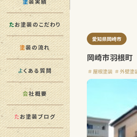
塗
装実績
た
お塗装のこだわり
愛知県岡崎市
塗
装の流れ
岡崎市羽根町
よ
くある質問
屋根塗装
外壁塗
会
社概要
た
お塗装ブログ