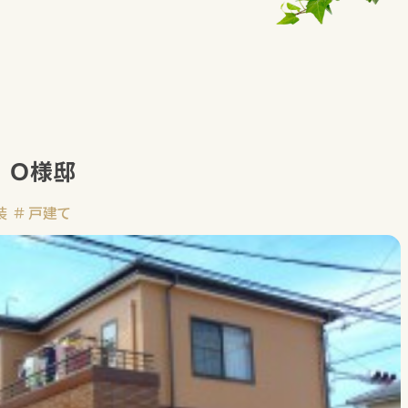
 Ｏ様邸
装
戸建て