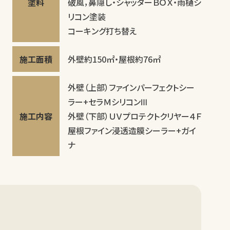
塗料
破風，鼻隠し・シャッターＢＯＸ・雨樋シ
リコン塗装
コーキング打ち替え
施工面積
外壁約150㎡・屋根約76㎡
外壁（上部）ファインパーフェクトシー
ラー+セラＭシリコンⅢ
施工内容
外壁（下部）ＵＶプロテクトクリヤー４Ｆ
屋根ファイン浸透造膜シーラー+ガイ
ナ