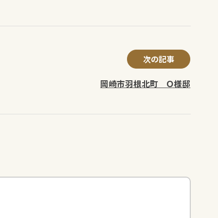
次の記事
岡崎市羽根北町 Ｏ様邸