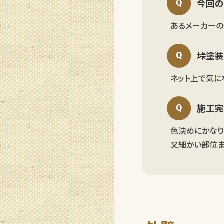
今回の
あるメーカー
垰塗装
ネット上で気に
施工完
色決めにかなり
又細かい部位ま