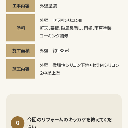
工事内容
外壁塗装
外壁 セラMシリコンⅢ
塗料
軒天、幕板、破風鼻隠し、雨樋、雨戸塗装
コーキング補修
施工面積
外壁 約188㎡
外壁 微弾性シリコン下地+セラＭシリコン
施工内容
２中塗上塗
今回のリフォームのキッカケを教えてくだ
さい。