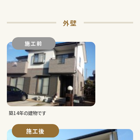
外壁
施工前
築14年の建物です
施工後