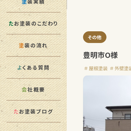
塗
装実績
た
お塗装のこだわり
その他
塗
装の流れ
豊明市O様
よ
くある質問
屋根塗装
外壁塗
会
社概要
た
お塗装ブログ