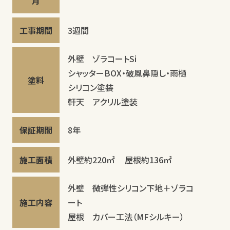
月
工事期間
3週間
外壁 ゾラコートSi
シャッターBOX・破風鼻隠し・雨樋
塗料
シリコン塗装
軒天 アクリル塗装
保証期間
8年
施工面積
外壁約220㎡ 屋根約136㎡
外壁 微弾性シリコン下地＋ゾラコ
施工内容
ート
屋根 カバー工法（MFシルキー）