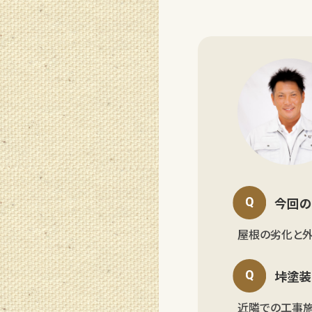
今回の
屋根の劣化と
垰塗装
近隣での工事施